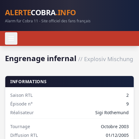
ALERTE
COBRA
.INFO
Alarm für Cobra 11 - Site officiel des fans français
Engrenage infernal
// Explosiv Mischung
INFORMATIONS
Saison RTL
2
Épisode n°
9
Réalisateur
Sigi Rothemund
Tournage
Octobre 2003
Diffusion RTL
01/12/2005