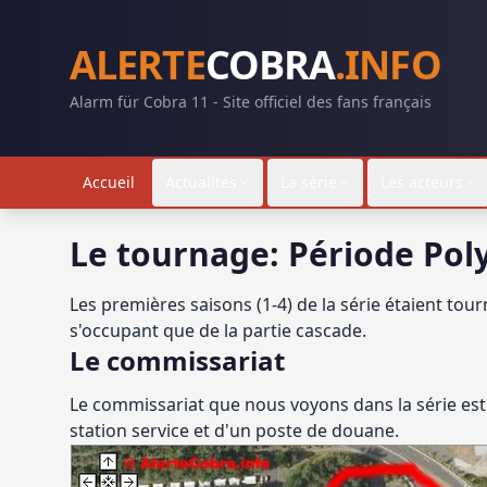
ALERTE
COBRA
.INFO
Alarm für Cobra 11 - Site officiel des fans français
Accueil
Actualités
La série
Les acteurs
Le tournage: Période Po
Les premières saisons (1-4) de la série étaient tour
s'occupant que de la partie cascade.
Le commissariat
Le commissariat que nous voyons dans la série est
station service et d'un poste de douane.