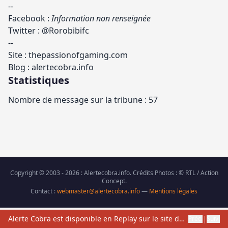
--
Facebook :
Information non renseignée
Twitter : @Rorobibifc
--
Site :
thepassionofgaming.com
Blog :
alertecobra.info
Statistiques
Nombre de message sur la tribune : 57
Copyright © 2003 - 2026 : Alertecobra.info. Crédits Photos : © RTL / Action
Concept.
Contact :
webmaster@alertecobra.info
—
Mentions légales
Alerte Cobra est disponible en Replay sur le site de TMC
|
Préc.
Suiv.
05/01/2