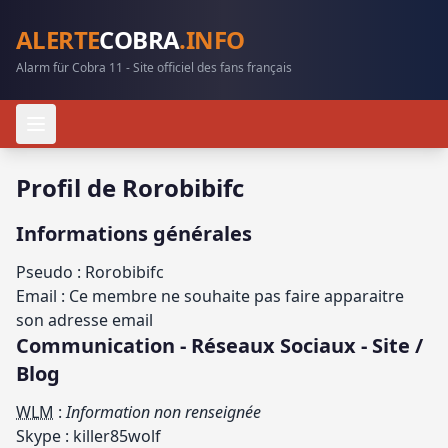
ALERTE
COBRA
.INFO
Alarm für Cobra 11 - Site officiel des fans français
Profil de Rorobibifc
Informations générales
Pseudo : Rorobibifc
Email : Ce membre ne souhaite pas faire apparaitre
son adresse email
Communication - Réseaux Sociaux - Site /
Blog
WLM
:
Information non renseignée
Skype : killer85wolf