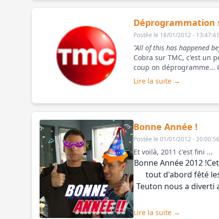
Déprogrammation 
Postée le 18/01/2012 - 13:47:4
"All of this has happened be
Cobra sur TMC, c'est un 
coup on déprogramme... C'
disparaissent à partir du 4 
Lire la suite →
Bonne Année !
Postée le 01/01/2012 - 20:00:5
Et voilà, 2011 c'est fini ...
Bonne Année 2012 !Cet
tout d'abord fêté le
Teuton nous a diverti 
Lire la suite →