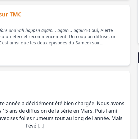
sur TMC
1
fore and will happen again... again... again"
Et oui, Alerte
peu un éternel recommencement. Un coup on diffuse, un
est ainsi que les deux épisodes du Samedi soir
Février. Ils sont rem [...]
6
te année a décidément été bien chargée. Nous avons
s 15 ans de diffusion de la série en Mars. Puis l'ami
avec ses folles rumeurs tout au long de l'année. Mais
l'évé [...]