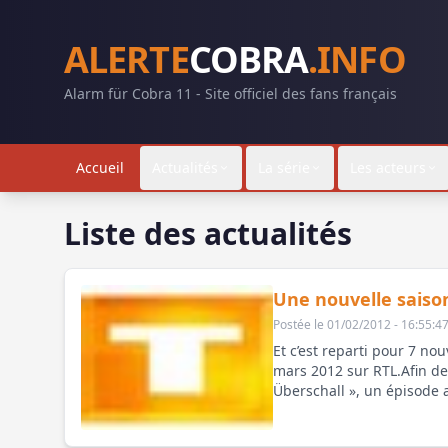
ALERTE
COBRA
.INFO
Alarm für Cobra 11 - Site officiel des fans français
Accueil
Actualités
La série
Les acteurs
Liste des actualités
Une nouvelle saison
Postée le 01/02/2012 - 16:55:4
Et c’est reparti pour 7 no
mars 2012 sur RTL.Afin de