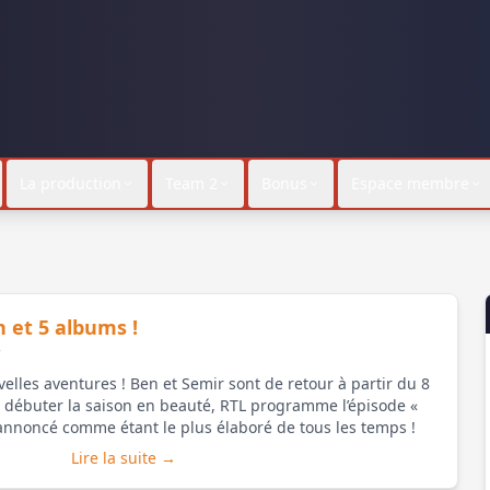
La production
Team 2
Bonus
Espace membre
 et 5 albums !
7
uvelles aventures ! Ben et Semir sont de retour à partir du 8
 débuter la saison en beauté, RTL programme l’épisode «
Überschall », un épisode annoncé comme étant le plus élaboré de tous les temps !
Lire la suite →