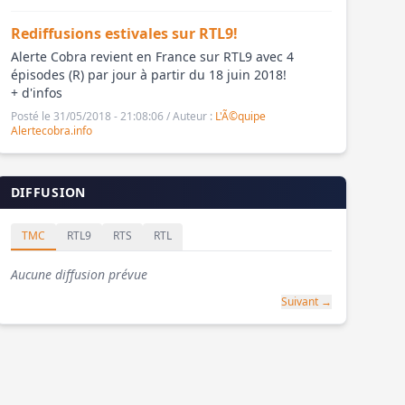
Rediffusions estivales sur RTL9!
Alerte Cobra revient en France sur RTL9 avec 4
épisodes (R) par jour à partir du 18 juin 2018!
+ d'infos
Posté le 31/05/2018 - 21:08:06 / Auteur :
L'Ã©quipe
Alertecobra.info
DIFFUSION
TMC
RTL9
RTS
RTL
Aucune diffusion prévue
Suivant →