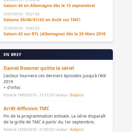
Saison 44 en Allemagne dès le 13 septembre!
25/07/2018 - 10:27:43
Saisons 39/40/41/42 en Août sur TMC!
27/02/2018 - 19:42:22
Saison 43 sur RTL (Allemagne) dès le 29 Mars 2018
EN BREF
Daniel Roesner quitte la série!
L'acteur tournera ces derniers épisodes jusqu'à l'été
2019
+ d'infos
Posté le 19/03/2019 - 21:31:23 / Auteur :
Bobjoris
Arrêt diffusion TMC
Fin de la programmation estivale. La série disparaît
de la grille de TMC à partir du 1er septembre.
Posté le 14/08/2018 - 21:00:09 / Auteur :
Bobjoris