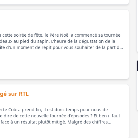
7
 cette soirée de fête, le Père Noël a commencé sa tournée
adeaux au pied du sapin. L'heure de la dégustation de la
ite d'un moment de répit pour vous souhaiter de la part de
Bobjoris et moi-même, un excellent et [...]
igé sur RTL
0
erte Cobra prend fin, il est donc temps pour nous de
e dire de cette nouvelle fournée d'épisodes ? Et ben il faut
ce à un résultat plutôt mitigé. Malgré des chiffres
, on constate une légère baisse globale [...]