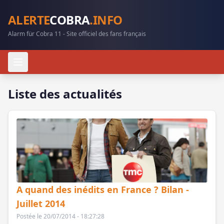
ALERTE
COBRA
.INFO
Alarm für Cobra 11 - Site officiel des fans français
Liste des actualités
A quand des inédits en France ? Bilan -
Juillet 2014
Postée le 20/07/2014 - 18:27:28