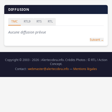
DIFFUSION
TMC
RTL9
RTS
RTL
Aucune diffusion prévue
Suivant →
Copyright © 2003 - 2026 : Alertecobra.info. Crédits Photos : © RTL / Action
Concept.
Contact :
webmaster@alertecobra.info
—
Mentions légales