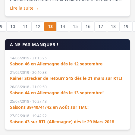
un criminel possédant une arme révol [...]
Lire la suite →
9
10
11
12
13
14
15
16
17
18
19
A NE PAS MANQUER !
14/08/2019 - 21:13:25
Saison 46 en Allemagne dès le 12 septembre
21/02/2019 - 20:40:33
Rainer Strecker de retour? S45 dès le 21 mars sur RTL!
26/08/2018 - 21:09:50
Saison 44 en Allemagne dès le 13 septembre!
25/07/2018 - 10:27:43
Saisons 39/40/41/42 en Août sur TMC!
27/02/2018 - 19:42:22
Saison 43 sur RTL (Allemagne) dès le 29 Mars 2018