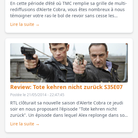
En cette période d’été où TMC remplie sa grille de multi-
rediffusions d’Alerte Cobra, vous êtes nombreux à nous
témoigner votre ras-le bol de revoir sans cesse les
mêmes épisodes et nous poser des questions
Lire la suite →
concernant la diffusion d’inédits en France. Nous avons
rassemblé vos interr [...]
Review: Tote kehren nicht zurück S35E07
Postée le 21/05/2014 - 22:47:45
RTL clôturait sa nouvelle saison d'Alerte Cobra ce jeudi
soir en nous proposant l'épisode
"Tote kehren nicht
zurück"
. Un épisode dans lequel Alex replonge dans son
passé, bien déterminé à faire é [...]
Lire la suite →