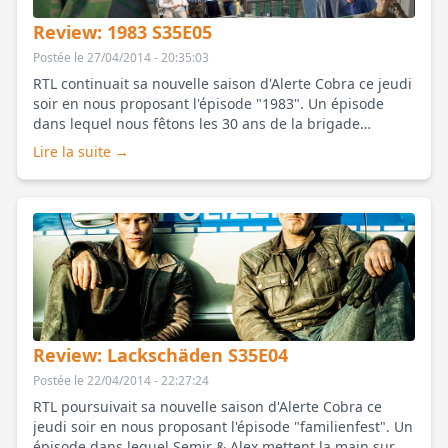
Review: 1983 S35E05
Postée le 27/04/2014 - 20:35:03
RTL continuait sa nouvelle saison d'Alerte Cobra ce jeudi
soir en nous proposant l'épisode
"1983"
. Un épisode
dans lequel nous fêtons les 30 ans de la brigade
autoroutière et plongeons dans le passé [...]
Lire la suite →
Review: Lackschäden S35E04
Postée le 22/04/2014 - 22:27:24
RTL poursuivait sa nouvelle saison d'Alerte Cobra ce
jeudi soir en nous proposant l'épisode
"familienfest"
. Un
épisode dans lequel Semir & Alex mettent la main sur