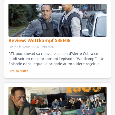
Review: Wettkampf S35E06
Postée le 12/05/2014 - 19:15:24
RTL poursuivait sa nouvelle saison d'Alerte Cobra ce
jeudi soir en nous proposant l'épisode
"Wettkampf"
. Un
épisode dans lequel la brigade autoroutière reçoit la
visite de collègues américains lors [...]
Lire la suite →